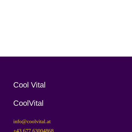
Cool Vital
CoolVital
info@coolvital.at
+43 677 63004868